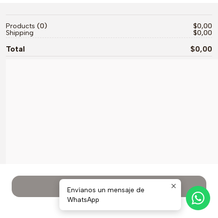
Products
0
$0,00
Shipping
$0,00
Total
$0,00
GO TO CHECKOUT
Envíanos un mensaje de
WhatsApp
Seguir comprando